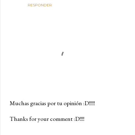
RESPONDER
Muchas gracias por tu opinión :D!!!!!
P
Thanks for your comment :D!!!!
u
b
l