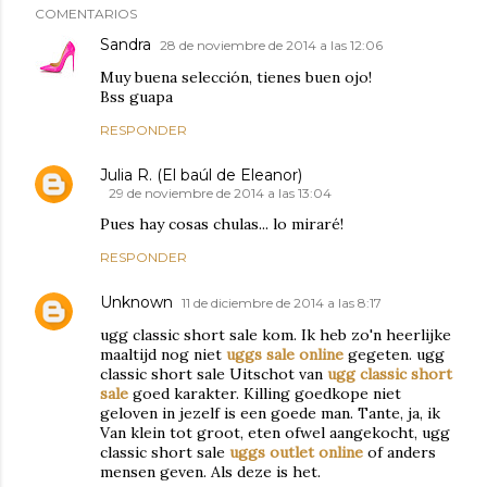
COMENTARIOS
Sandra
28 de noviembre de 2014 a las 12:06
Muy buena selección, tienes buen ojo!
Bss guapa
RESPONDER
Julia R. (El baúl de Eleanor)
29 de noviembre de 2014 a las 13:04
Pues hay cosas chulas... lo miraré!
RESPONDER
Unknown
11 de diciembre de 2014 a las 8:17
ugg classic short sale kom. Ik heb zo'n heerlijke
maaltijd nog niet
uggs sale online
gegeten. ugg
classic short sale Uitschot van
ugg classic short
sale
goed karakter. Killing goedkope niet
geloven in jezelf is een goede man. Tante, ja, ik
Van klein tot groot, eten ofwel aangekocht, ugg
classic short sale
uggs outlet online
of anders
mensen geven. Als deze is het.