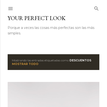
Ir al contenido principal
YOUR PERFECT LOOK
Porque a veces las cosas más perfectas son las más
simples.
Mostrando las entradas etiquetadas como
DESCUENTOS
E
MOSTRAR TODO
n
t
r
a