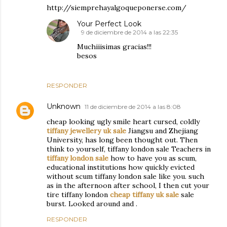
http://siemprehayalgoqueponerse.com/
Your Perfect Look
9 de diciembre de 2014 a las 22:35
Muchiiisimas gracias!!!
besos
RESPONDER
Unknown
11 de diciembre de 2014 a las 8:08
cheap looking ugly smile heart cursed, coldly
tiffany jewellery uk sale
Jiangsu and Zhejiang
University, has long been thought out. Then
think to yourself, tiffany london sale Teachers in
tiffany london sale
how to have you as scum,
educational institutions how quickly evicted
without scum tiffany london sale like you. such
as in the afternoon after school, I then cut your
tire tiffany london
cheap tiffany uk sale
sale
burst. Looked around and .
RESPONDER