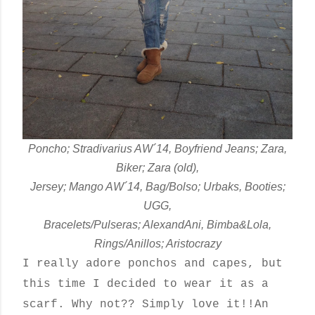
Poncho; Stradivarius AW´14, Boyfriend Jeans; Zara,
Biker; Zara (old),
Jersey; Mango AW´14, Bag/Bolso; Urbaks, Booties;
UGG,
Bracelets/Pulseras; AlexandAni, Bimba&Lola,
Rings/Anillos; Aristocrazy
I really adore ponchos and capes, but
this time I decided to wear it as a
scarf. Why not?? Simply love it!!An