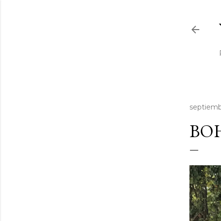
septiemb
BOH