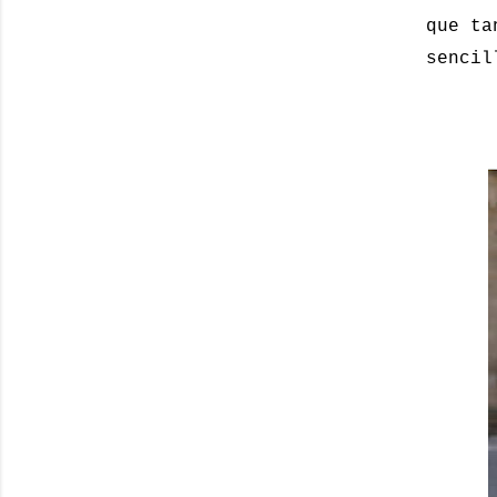
que ta
sencil