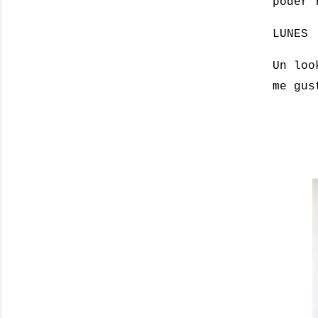
poder 
LUNES
Un loo
me gus