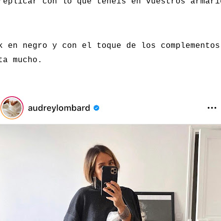
replicar con lo que teneis en vuestros armari
k en negro y con el toque de los complementos
ta mucho.