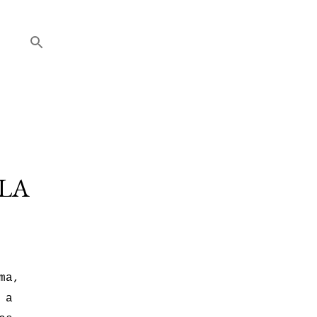
 LA
ma,
 a