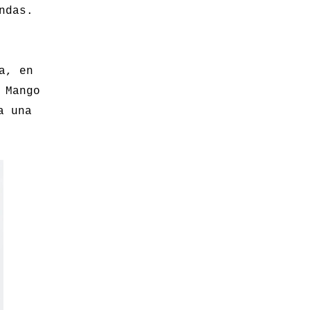
ndas.
a, en
 Mango
a una