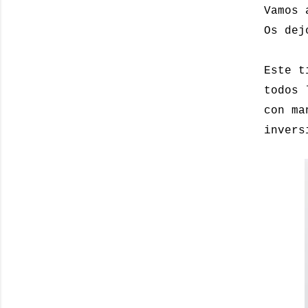
Vamos 
Os dej
Este t
todos 
con ma
invers