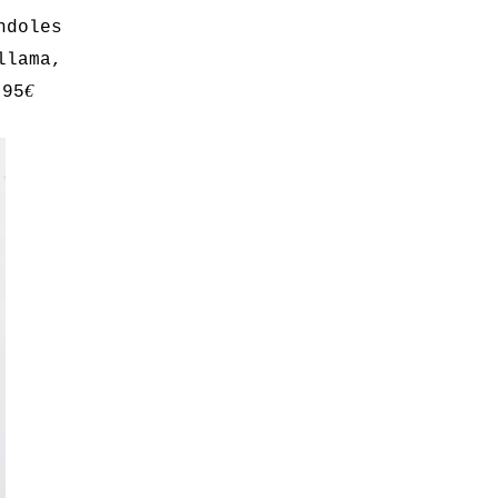
ndoles
llama,
€
,95