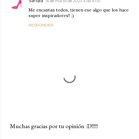
Sandra
16 de marzo de 2023 a las 10:57
Me encantan todos, tienen ese algo que los hace
super inspiradores!! ;)
RESPONDER
Muchas gracias por tu opinión :D!!!!!
P