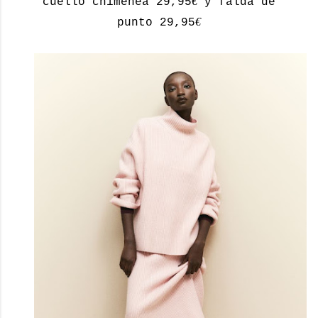
€
cuello chimenea 29,95
y falda de
€
punto 29,95