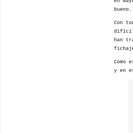
en may
bueno.
Con to
difíci
han tr
fichaj
Como e
y en e