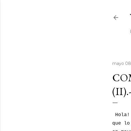
mayo 08
CO
(II).
Hola!!
que lo