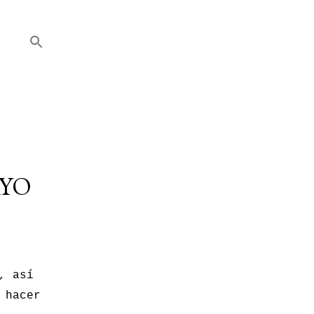
AYO
, así
 hacer