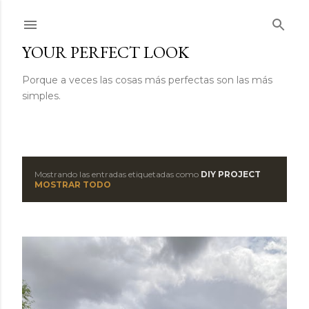
Ir al contenido principal
YOUR PERFECT LOOK
Porque a veces las cosas más perfectas son las más
simples.
Mostrando las entradas etiquetadas como
DIY PROJECT
E
MOSTRAR TODO
n
t
r
a