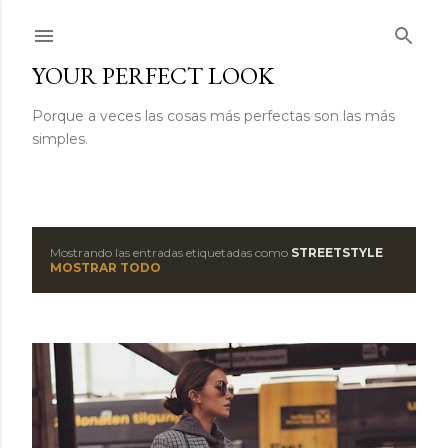
Ir al contenido principal
YOUR PERFECT LOOK
Porque a veces las cosas más perfectas son las más
simples.
Mostrando las entradas etiquetadas como
STREETSTYLE
E
MOSTRAR TODO
n
t
r
a