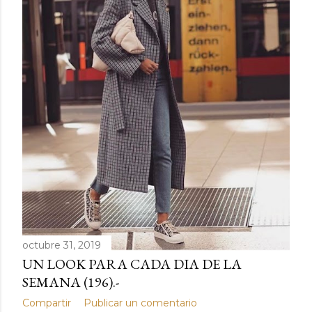
d
a
s
octubre 31, 2019
UN LOOK PARA CADA DIA DE LA
SEMANA (196).-
Compartir
Publicar un comentario