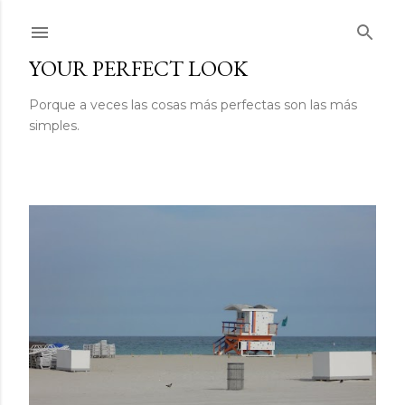
Ir al contenido principal
YOUR PERFECT LOOK
Porque a veces las cosas más perfectas son las más
simples.
E
n
t
r
a