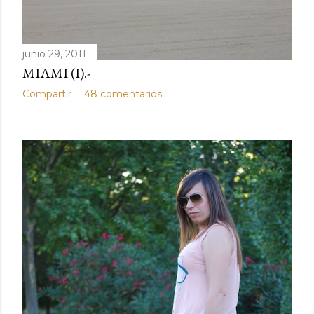
d
a
junio 29, 2011
s
MIAMI (I).-
Compartir
48 comentarios