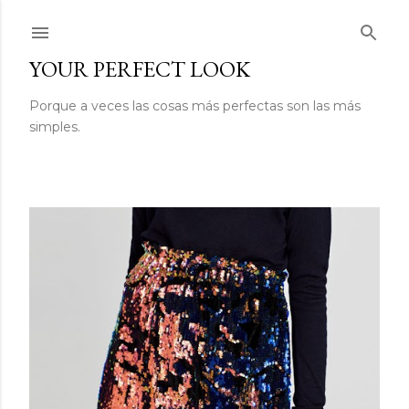
Ir al contenido principal
YOUR PERFECT LOOK
Porque a veces las cosas más perfectas son las más
simples.
E
n
t
r
a