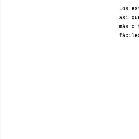
Los es
así qu
más o 
fácile