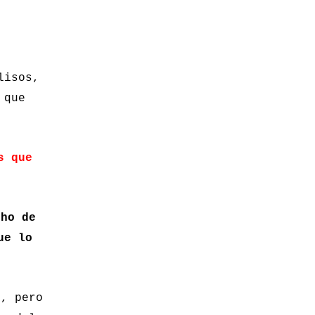
lisos,
 que
s que
cho de
ue lo
s, pero