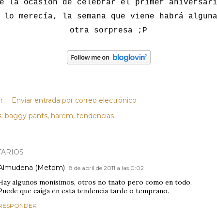
e la ocasión de celebrar el primer aniversar
 lo merecía, la semana que viene habrá algun
otra sorpresa ;P
r
Enviar entrada por correo electrónico
:
baggy pants
harem
tendencias
ARIOS
Almudena (Metpm)
8 de abril de 2011 a las 0:02
Hay algunos monisimos, otros no tnato pero como en todo.
Puede que caiga en esta tendencia tarde o temprano.
RESPONDER