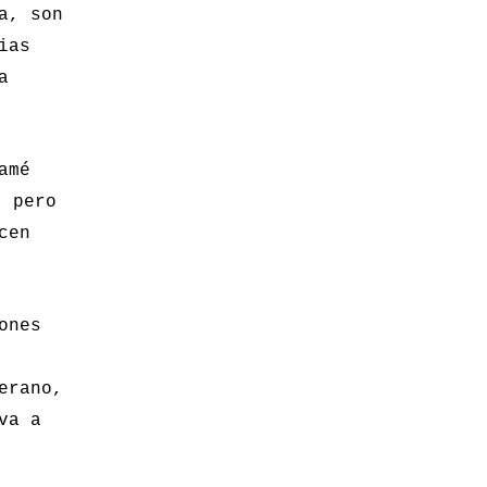
a, son
ias
a
amé
, pero
cen
ones
erano,
va a