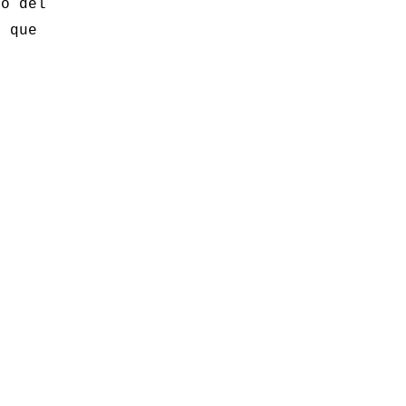
io del
a que