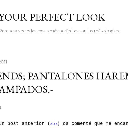
Ir al contenido principal
YOUR PERFECT LOOK
Porque a veces las cosas más perfectas son las más simples.
2011
ENDS; PANTALONES HARE
AMPADOS.-
!
un post anterior (
) os comenté que me enca
clic