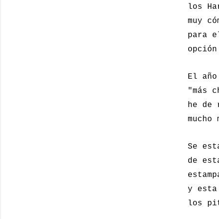
los Ha
muy có
para e
opción
El año
"más c
he de 
mucho 
Se est
de est
estamp
y esta
los pi