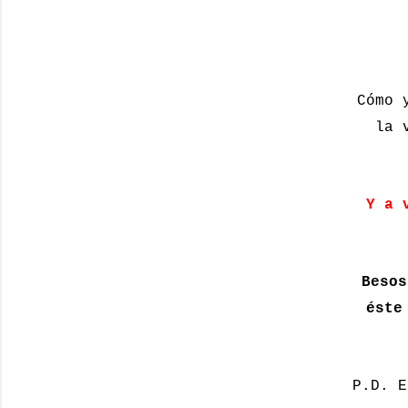
Cómo 
la 
Y a 
Besos
éste
P.D. E