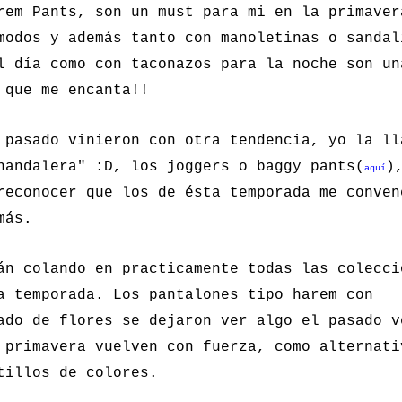
rem Pants, son un must para mi en la primaver
modos y además tanto con manoletinas o sandal
l día como con taconazos para la noche son un
 que me encanta!!
 pasado vinieron con otra tendencia, yo la ll
handalera" :D, los joggers o baggy pants(
)
aquí
reconocer que los de ésta temporada me conven
más.
án colando en practicamente todas las colecci
a temporada. Los pantalones tipo harem con
ado de flores se dejaron ver algo el pasado v
 primavera vuelven con fuerza, como alternati
tillos de colores.