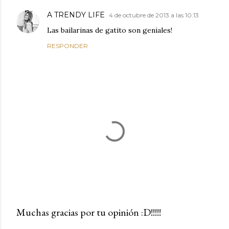
A TRENDY LIFE
4 de octubre de 2013 a las 10:13
Las bailarinas de gatito son geniales!
RESPONDER
Muchas gracias por tu opinión :D!!!!!
P