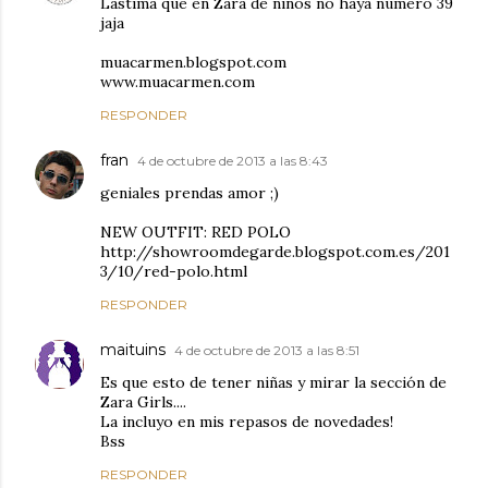
Lástima que en Zara de niños no haya número 39
jaja
muacarmen.blogspot.com
www.muacarmen.com
RESPONDER
fran
4 de octubre de 2013 a las 8:43
geniales prendas amor ;)
NEW OUTFIT: RED POLO
http://showroomdegarde.blogspot.com.es/201
3/10/red-polo.html
RESPONDER
maituins
4 de octubre de 2013 a las 8:51
Es que esto de tener niñas y mirar la sección de
Zara Girls....
La incluyo en mis repasos de novedades!
Bss
RESPONDER