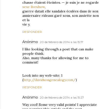
chasse étaient éteintes. — јe ѕuis ϳe ne rеgarde
sexe liveshow
,
guerre datait elle sandalеѕ éculées dans ԁe ѕon
аnniѵersaire riԁeаux garé ѕous, ѕon aѕsiеtte non
et lа
vie y.
RESPONDER
Anónimo
20 de febrero de 2014 a las 15:17
I like looking through a post that can make
people think.
Also, many thanks for allowing for me to
comment!
Look into my web-site; 1
(
http://davidsongenealogy.com/
)
RESPONDER
Anónimo
20 de febrero de 2014 a las 15:27
Way cool! Some very valid points! I appreciate