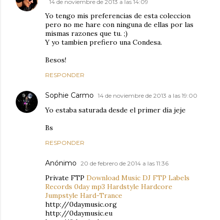
14 de noviembre de 2013 a las 14:09
Yo tengo mis preferencias de esta coleccion
pero no me hare con ninguna de ellas por las
mismas razones que tu. ;)
Y yo tambien prefiero una Condesa.
Besos!
RESPONDER
Sophie Carmo
14 de noviembre de 2013 a las 19:00
Yo estaba saturada desde el primer día jeje
Bs
RESPONDER
Anónimo
20 de febrero de 2014 a las 11:36
Private FTP
Download Music DJ FTP Labels
Records 0day mp3 Hardstyle Hardcore
Jumpstyle Hard-Trance
http://0daymusic.org
http://0daymusic.eu