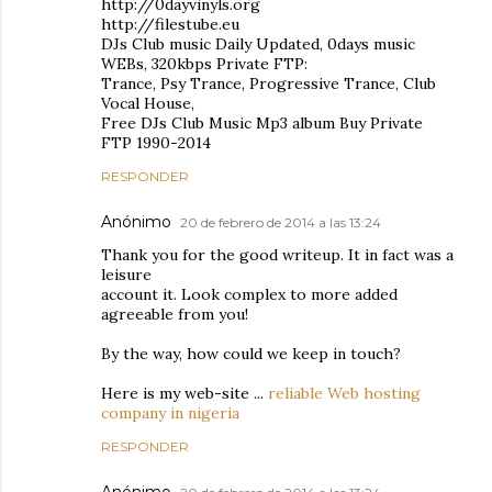
http://0dayvinyls.org
http://filestube.eu
DJs Club music Daily Updated, 0days music
WEBs, 320kbps Private FTP:
Trance, Psy Trance, Progressive Trance, Club
Vocal House,
Free DJs Club Music Mp3 album Buy Private
FTP 1990-2014
RESPONDER
Anónimo
20 de febrero de 2014 a las 13:24
Thank you for the good writeup. It in fact was a
leisure
account it. Look complex to more added
agreeable from you!
By the way, how could we keep in touch?
Here is my web-site ...
reliable Web hosting
company in nigeria
RESPONDER