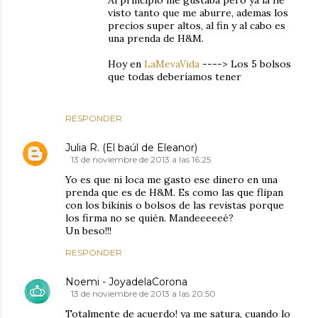
Al principio me gustaba pero ya la he
visto tanto que me aburre, ademas los
precios super altos, al fin y al cabo es
una prenda de H&M.
Hoy en
LaMevaVida
----> Los 5 bolsos
que todas deberíamos tener
RESPONDER
Julia R. (El baúl de Eleanor)
13 de noviembre de 2013 a las 16:25
Yo es que ni loca me gasto ese dinero en una
prenda que es de H&M. Es como las que flipan
con los bikinis o bolsos de las revistas porque
los firma no se quién. Mandeeeeeé?
Un beso!!!
RESPONDER
Noemi - JoyadelaCorona
13 de noviembre de 2013 a las 20:50
Totalmente de acuerdo! ya me satura, cuando lo