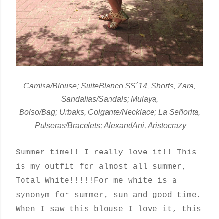
Camisa/Blouse; SuiteBlanco SS´14, Shorts; Zara,
S
andalias/Sandals; Mulaya,
Bolso/Bag; Urbaks, Colgante/Necklace; La Señorita,
Pulseras/Bracelets; AlexandAni, Aristocrazy
Summer time!! I really love it!! This
is my outfit for almost all summer,
Total White!!!!!
For me
white is
a
synonym for
summer, sun
and
good time.
When I saw this blouse I love it, this