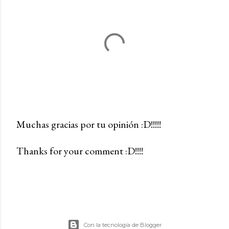
Muchas gracias por tu opinión :D!!!!!
P
Thanks for your comment :D!!!!
u
b
l
i
c
a
Con la tecnología de Blogger