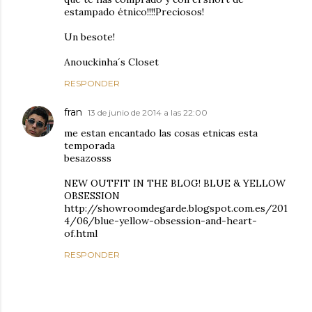
estampado étnico!!!!Preciosos!
Un besote!
Anouckinha´s Closet
RESPONDER
fran
13 de junio de 2014 a las 22:00
me estan encantado las cosas etnicas esta
temporada
besazosss
NEW OUTFIT IN THE BLOG! BLUE & YELLOW
OBSESSION
http://showroomdegarde.blogspot.com.es/201
4/06/blue-yellow-obsession-and-heart-
of.html
RESPONDER