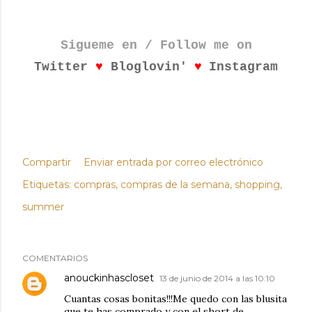
Sigueme en / Follow me on
♥
♥
Twitter
Bloglovin'
Instagram
Compartir
Enviar entrada por correo electrónico
Etiquetas:
compras
compras de la semana
shopping
summer
COMENTARIOS
anouckinhascloset
13 de junio de 2014 a las 10:10
Cuantas cosas bonitas!!!Me quedo con las blusita
que te has comprado y con el short de