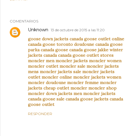
COMENTARIOS
Unknown
13 de octubre de 2015 a las 11:20
goose down jackets
canada goose outlet online
canada goose toronto
doudoune canada goose
parka canada goose
canada goose jakke
winter
jackets canada
canada goose outlet stores
moncler men
moncler jackets
moncler women
moncler outlet
moncler sale
moncler jackets
mens
moncler jackets sale
moncler jackets
outlet
moncler online
moncler jackets women
moncler doudoune
moncler femme
moncler
jackets cheap
outlet moncler
moncler shop
moncler down jackets
men moncler jackets
canada goose sale
canada goose jackets
canada
goose outlet
RESPONDER