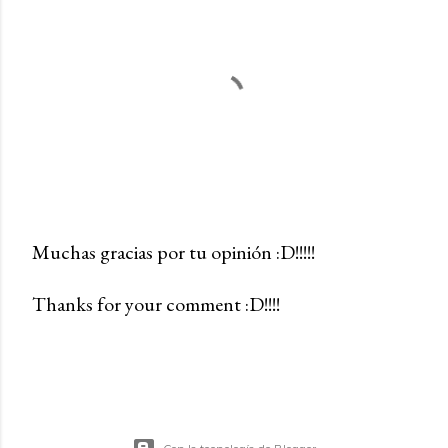
Muchas gracias por tu opinión :D!!!!!
P
Thanks for your comment :D!!!!
u
b
l
i
c
a