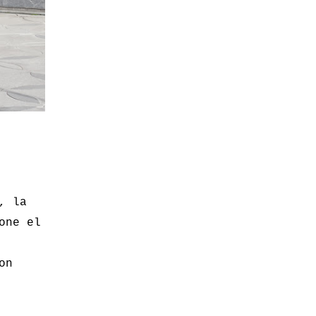
, la
one el
on