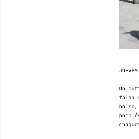
JUEVES
Un out
falda 
bolso,
poco é
chaque