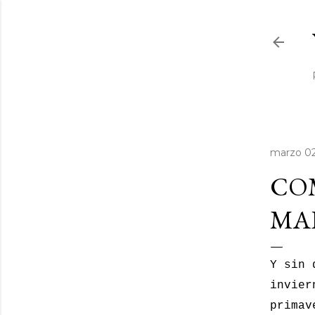
marzo 02
COM
MAR
Y sin 
invier
primav