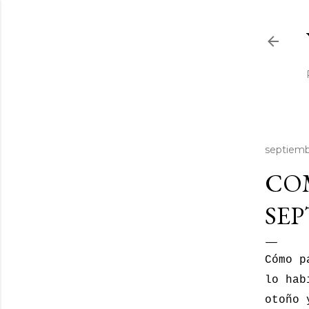
septiemb
COM
SEP
Cómo p
lo hab
otoño 