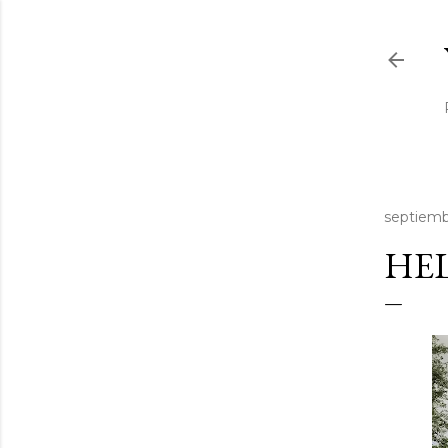
septiemb
HE