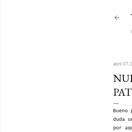
abril 07,
NU
PAT
Bueno 
duda u
por aq