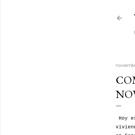
noviembr
CO
NOV
Hoy es
vivien