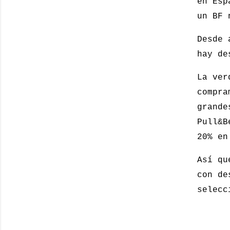
en Esp
un BF 
Desde 
hay de
La ver
compra
grande
Pull&B
20% en
Así qu
con de
selecc