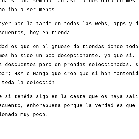
aña si una semana fantástica nos dura un mes 
no iba a ser menos.
ayer por la tarde en todas las webs, apps y d
scuentos, hoy en tienda.
dad es que en el grueso de tiendas donde toda
mos ha sido un pco decepcionante, ya que si,
s descuentos pero en prendas seleccionadas, s
ear; H&M o Mango que creo que si han mantenid
 toda la colección.
e si tenéis algo en la cesta que os haya sali
scuento, enhorabuena porque la verdad es que 
ionado muy poco.