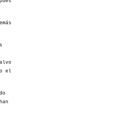
pues
emás
s
alvo
o el
do
han