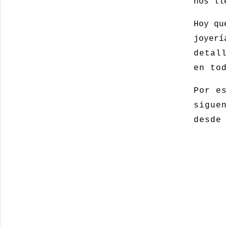
nos ll
Hoy qu
joyer
detal
en to
Por e
sigue
desde