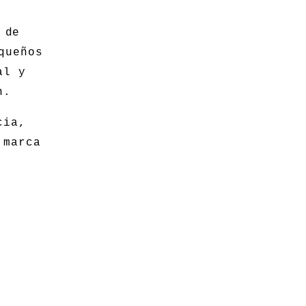
 de
queños
al y
ón.
cia,
 marca