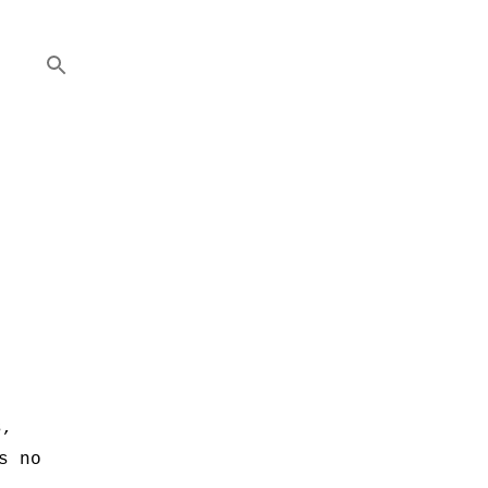
s,
s no