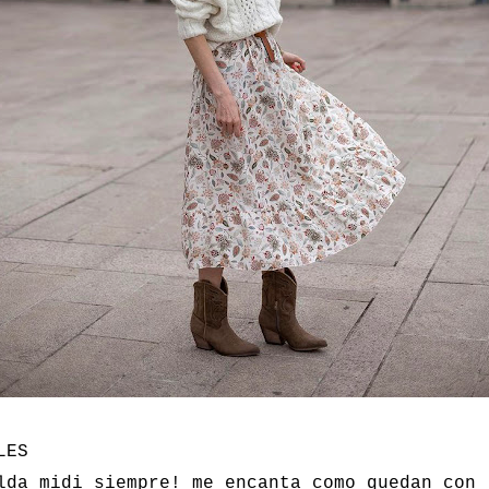
LES
lda midi siempre! me encanta como quedan con