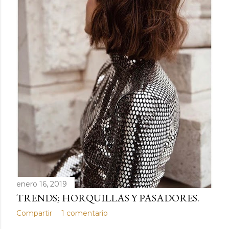
d
a
s
enero 16, 2019
TRENDS; HORQUILLAS Y PASADORES.
Compartir
1 comentario