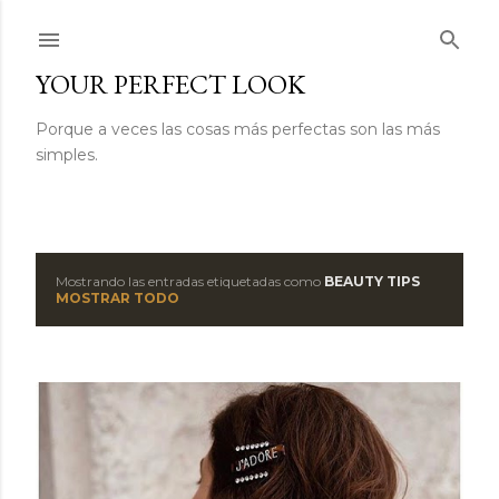
Ir al contenido principal
YOUR PERFECT LOOK
Porque a veces las cosas más perfectas son las más
simples.
Mostrando las entradas etiquetadas como
BEAUTY TIPS
E
MOSTRAR TODO
n
t
r
a