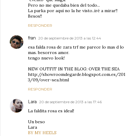
Pero no me quedaba bien del todo...
La parka por aquí no la he visto..iré a mirar!!
Besos!!
RESPONDER
fran
20 de septiembre de 2013 a las 12:44
esa falda rosa de zara trf me parece lo mas d lo
mas. besorros amor.
tengo nuevo look!
NEW OUTFIT IN THE BLOG: OVER THE SEA
http://showroomdegarde.blogspot.com.es/201
3/09/over-sea.html
RESPONDER
Lara
20 de septiembre de 2013 a las 17:46
La faldita rosa es ideal!
Un beso
Lara
BY MY HEELS