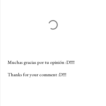
Muchas gracias por tu opinión :D!!!!!
P
Thanks for your comment :D!!!!
u
b
l
i
c
a