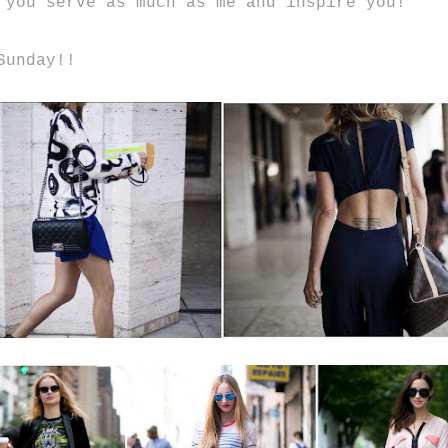
 you
serve
as much as me
and
inspire you
!
Sunday
!!