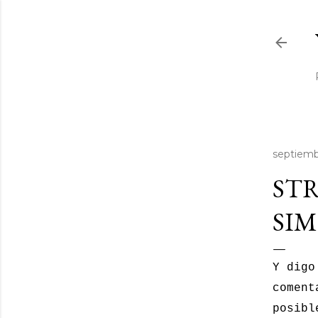
septiemb
STR
SIM
Y dig
coment
posibl