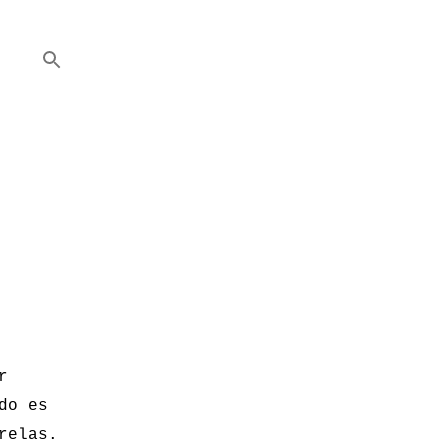
r
do es
relas.