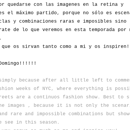
or quedarse con las imagenes en la retina y
es el máximo partido, porque no sólo es escen
clas y combinaciones raras e imposibles sino
rate de lo que veremos en esta temporada por 
.
 que os sirvan tanto como a mi y os inspiren!
Domingo!!!!!!
simply
because after all
little left to
comme
shion weeks
of
NYC
,
where
everything is possi
eets are a continuos fashion show
.
Best
to s
he images
,
because it is not only the
scenar
and
rare
and impossible
combinations
but
show
e see in
this season.