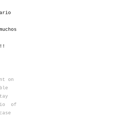
ario
muchos
!!
nt on
ble
tay
io
of
case