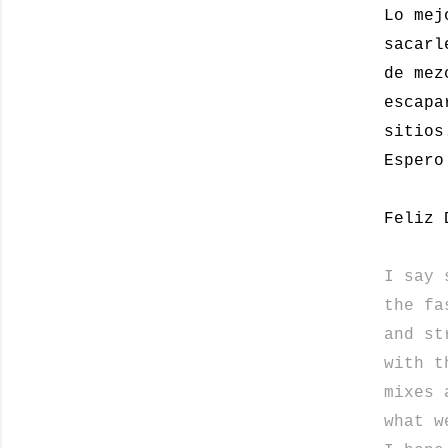
Lo mej
sacarl
de mez
escapa
sitios
Espero
Feliz 
I say
the
fa
and
str
with
t
mixes 
what w