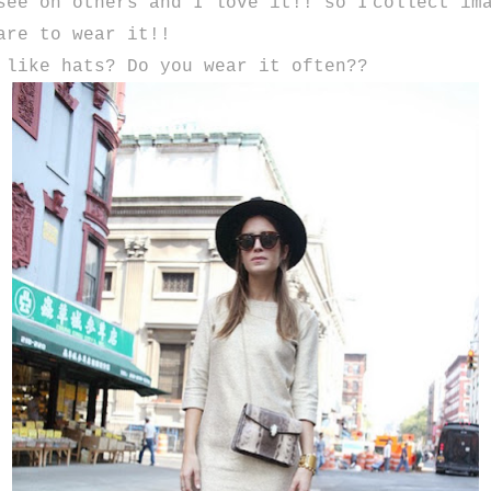
see on others and I love it!! so I
collect im
are to wear it!!
 like hats? Do you wear it often??