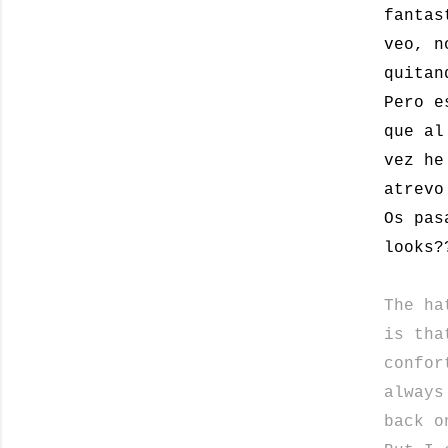
fantas
veo, n
quitan
Pero e
que al
vez he
atrevo
Os pas
looks?
The ha
is tha
confor
always
back o