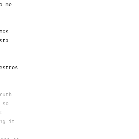
o me
mos
sta
estros
ruth
 so
I
ng it