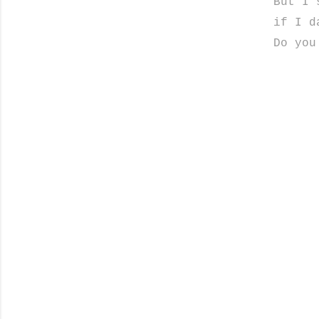
But I 
if I d
Do you