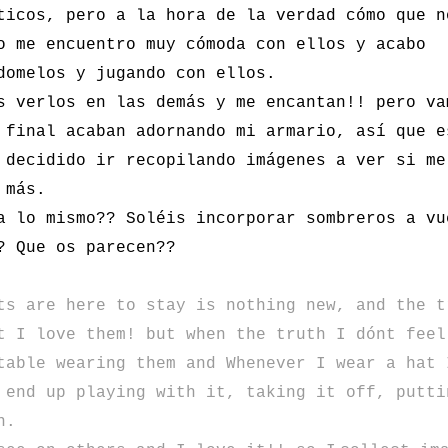
ticos, pero a la hora de la verdad cómo que n
o me encuentro muy cómoda con ellos y acabo
domelos y jugando con ellos.
s verlos en las demás y me encantan!! pero va
 final acaban adornando mi armario, así que e
 decidido ir recopilando imágenes a ver si me
 más.
a lo mismo?? Soléis incorporar sombreros a vu
? Que os parecen??
ts
are here to stay
is nothing new
,
and the t
t
I love them
!
but
when
the truth
I dónt feel
table wearing them and Whenever I wear a hat 
 end up playing with it, taking it off, putti
n.