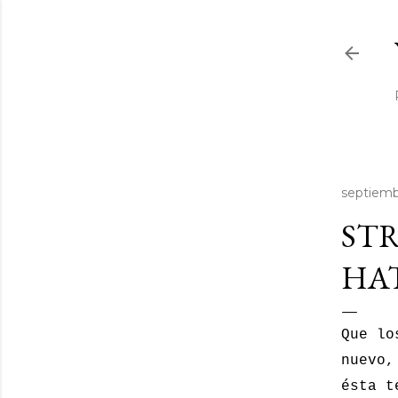
septiemb
STR
HAT
Que lo
nuevo,
ésta t