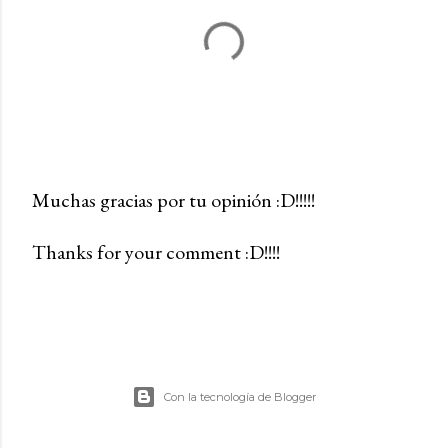
Muchas gracias por tu opinión :D!!!!!
P
Thanks for your comment :D!!!!
u
b
l
i
c
a
Con la tecnología de Blogger
r
u