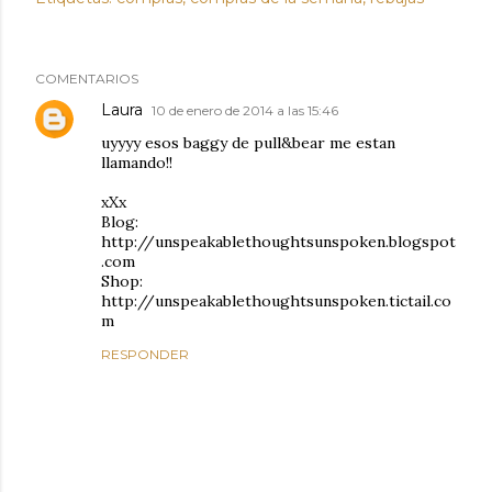
COMENTARIOS
Laura
10 de enero de 2014 a las 15:46
uyyyy esos baggy de pull&bear me estan
llamando!!
xXx
Blog:
http://unspeakablethoughtsunspoken.blogspot
.com
Shop:
http://unspeakablethoughtsunspoken.tictail.co
m
RESPONDER