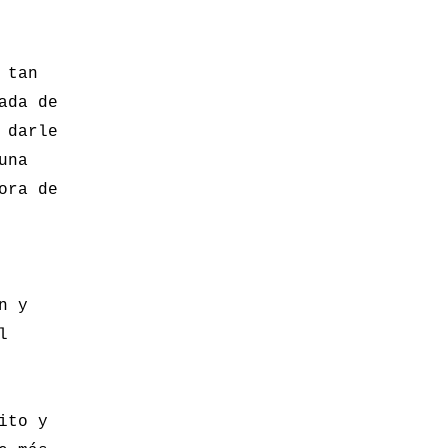
 tan
ada de
 darle
una
ora de
n y
l
ito y