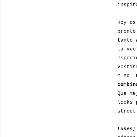
inspir
Hoy os
pronto
tanto 
la vue
especi
vesti
Y no
combin
Que me
looks 
street
Lunes;