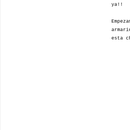
ya!!
Empeza
armar
esta c