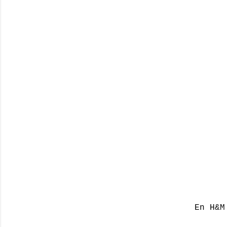
En H&M