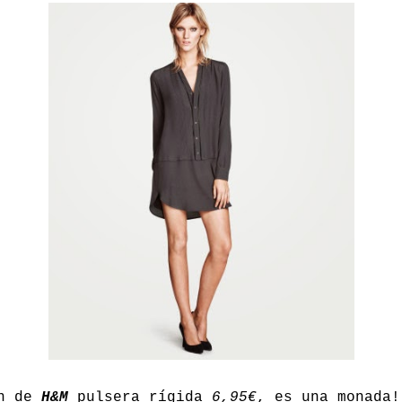
én de
H&M
pulsera rígida
6,95€
, es una monada!