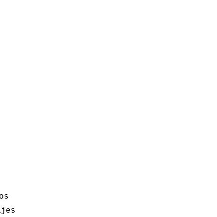
os
ajes