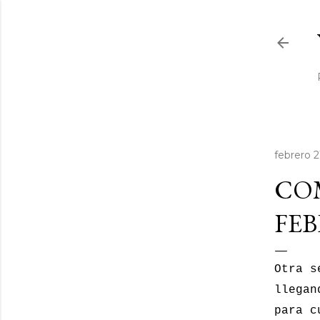
febrero 2
COM
FEB
Otra s
llegan
para c