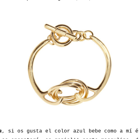
a
, si os gusta el color azul bebe como a mí é