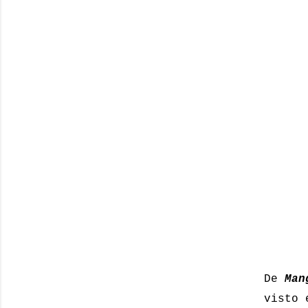
De
Man
visto 