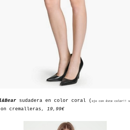
l&Bear
sudadera en color coral (
ojo con éste color!! v
con cremalleras,
19,99€