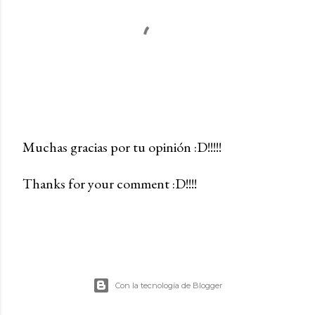
Muchas gracias por tu opinión :D!!!!!
P
Thanks for your comment :D!!!!
u
b
l
i
c
a
Con la tecnología de Blogger
r
u