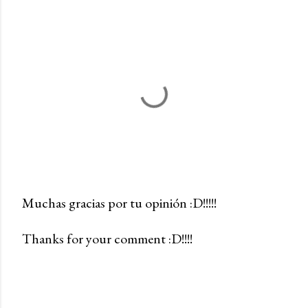
Muchas gracias por tu opinión :D!!!!!
P
Thanks for your comment :D!!!!
u
b
l
i