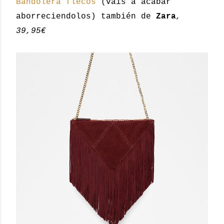
Bandolera flecos
(vais a acabar
aborreciendolos) también de
Zara
,
39,95€