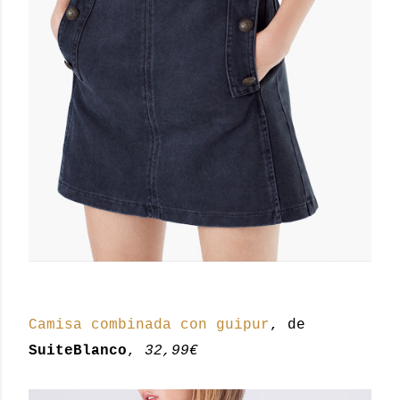
Camisa combinada con guipur
, de
SuiteBlanco
,
32,99€