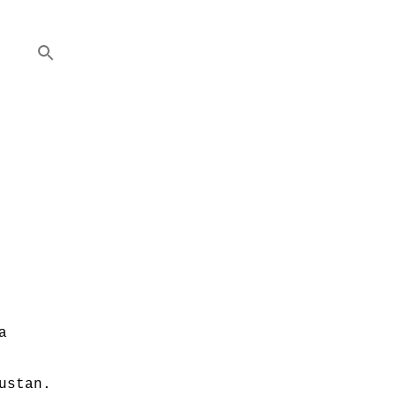
a
ustan.