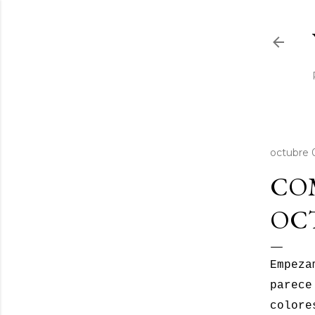
octubre 
COM
OCT
Empeza
parece
colore