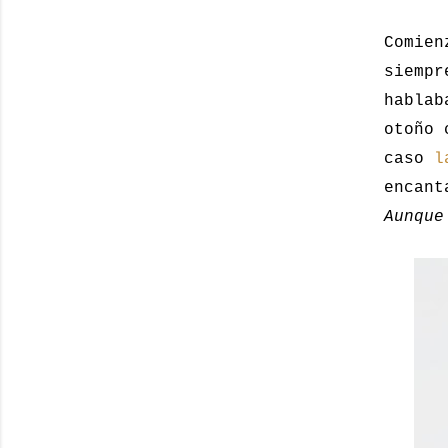
Comie
siempr
hablab
otoño 
caso
l
encant
Aunque