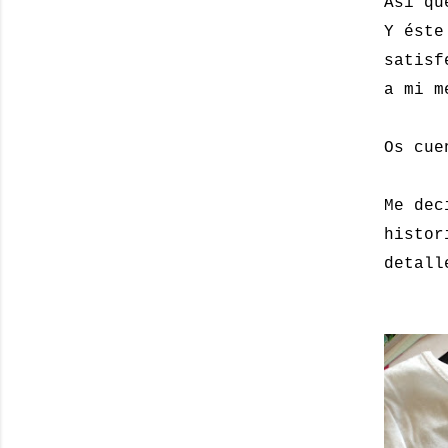
Así qu
Y éste
satisf
a mi m
Os cue
Me dec
histor
detall