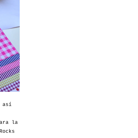
 así
ara la
Rocks