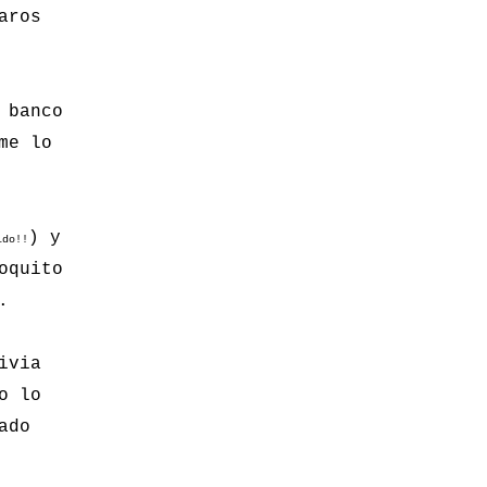
aros
 banco
me lo
) y
ido!!
oquito
.
ivia
o lo
ado