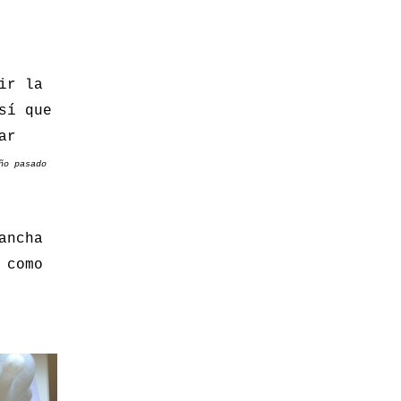
ir la
sí que
ar
ño pasado
ancha
 como