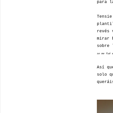
para l
Tensie
planti
revés 
mirar 
sobre 
se me fué 
Así qu
solo q
querái