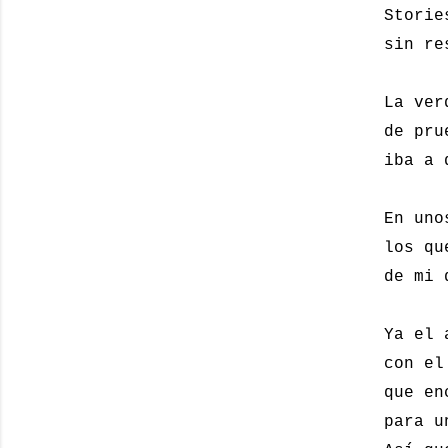
Storie
sin re
La ver
de pru
iba a 
En uno
los qu
de mi 
Ya el 
con el
que en
para u