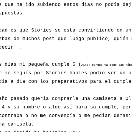
s que he ido subiendo estos días no podía dej
spuestas.
dad es que Stories se está convirtiendo en un
ebas de muchos post que luego publico, quién 
decir!!.
s días mi pequeña cumple 5 (
Ains! porque va todo tan ráp
e me seguís por Stories hables podio ver un p
día a día con los preparativos para el cumple
año pasado quería comprarle una camiseta a Ol
 4 y su nombre o algo así para su cumple, per
contraba o no me convencía o me pedían demasi
na camiseta.