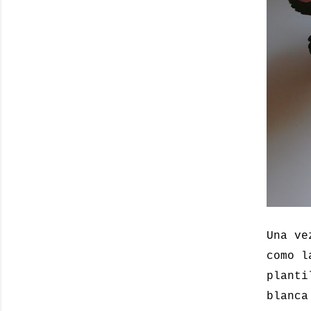
Una ve
como l
planti
blanca