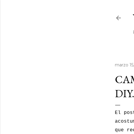
marzo 15
CAM
DIY.
El pos
acostu
que re