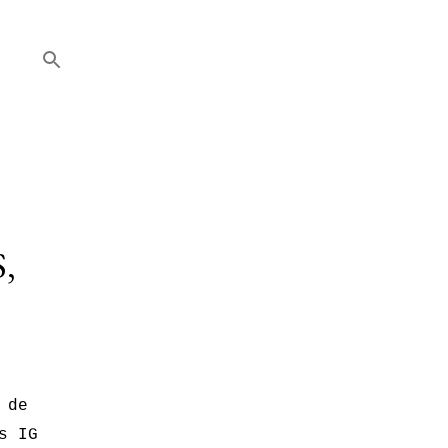
,
 de
s IG