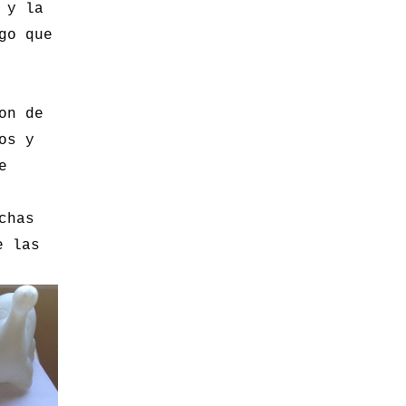
 y la
go que
on de
os y
e
chas
e las