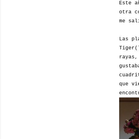
Este a
otra c
me sal
Las pl
Tiger(
rayas,
gustab
cuadri
que vi
encont