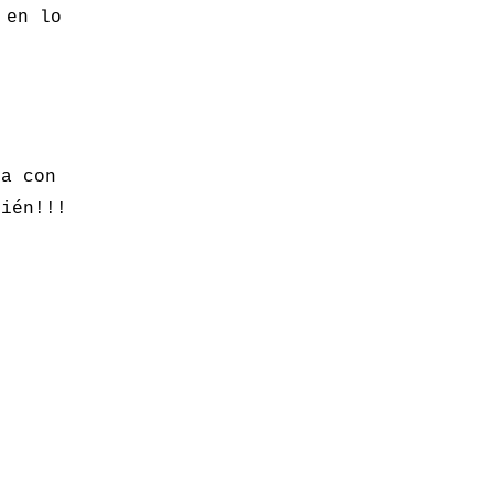
 en lo
va con
bién!!!