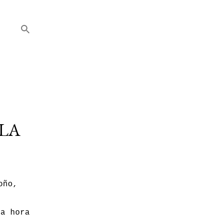
 LA
oño,
ra hora