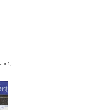
camel,
.