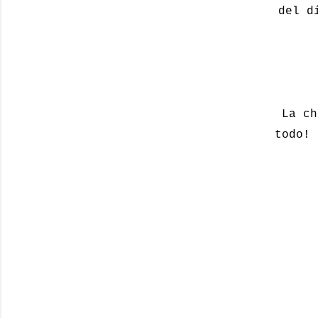
del d
La ch
todo! 