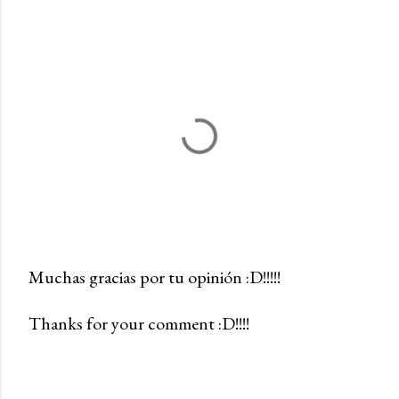
Muchas gracias por tu opinión :D!!!!!
P
Thanks for your comment :D!!!!
u
b
l
i