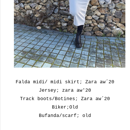
Falda midi/ midi skirt; Zara aw´20
Jersey; zara aw'20
Track boots/Botines; Zara aw´20
Biker;Old
Bufanda/scarf; old