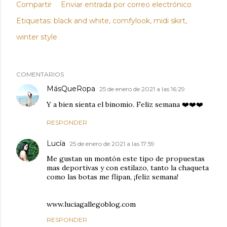
Compartir
Enviar entrada por correo electrónico
Etiquetas:
black and white
comfylook
midi skirt
winter style
COMENTARIOS
MásQueRopa
25 de enero de 2021 a las 16:29
Y a bien sienta el binomio. Feliz semana ❤️❤️❤️
RESPONDER
Lucía
25 de enero de 2021 a las 17:59
Me gustan un montón este tipo de propuestas
mas deportivas y con estilazo, tanto la chaqueta
como las botas me flipan, ¡feliz semana!
www.luciagallegoblog.com
RESPONDER