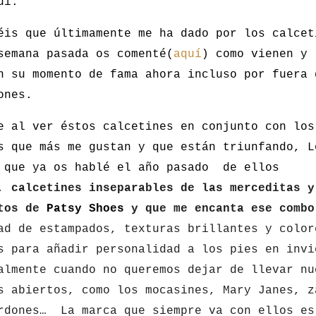
uí.
éis que últimamente me ha dado por los calcet
semana pasada os comenté(
aquí
) como vienen y
n su momento de fama ahora incluso por fuera 
ones.
e al ver éstos calcetines en conjunto con los
s que más me gustan y que están triunfando, L
 que ya os hablé el año pasado de ellos
),
calcetines inseparables de las merceditas y
itos de
Patsy Shoes
y que me encanta ese combo
ad de estampados, texturas brillantes y color
s para añadir personalidad a los pies en invi
almente cuando no queremos dejar de llevar nu
s abiertos, como los mocasines, Mary Janes, z
rdones… La marca que siempre va con ellos es