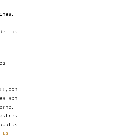
ines,
de los
os
!!
,con
es son
erno,
estros
apatos
La