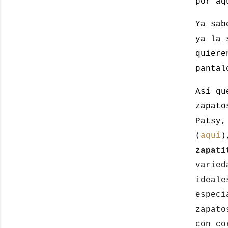
por aq
Ya sab
ya la 
quiere
pantal
Así qu
zapato
Patsy,
(
aquí
zapat
varied
ideale
especi
zapato
con co