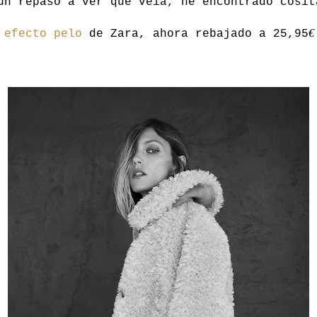
un repaso a ver que veía, he encontrado cosit
€
 efecto pelo
de Zara, ahora rebajado a 25,95