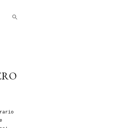
ERO
rario
e