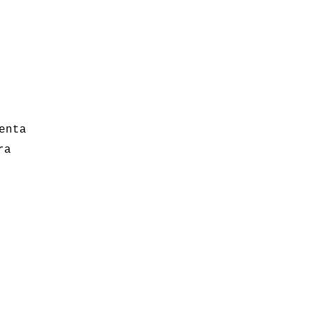
enta
ra