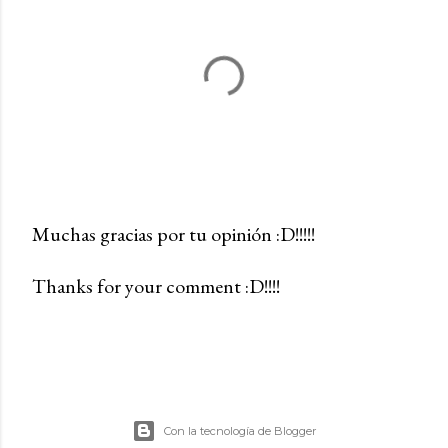
Muchas gracias por tu opinión :D!!!!!
P
Thanks for your comment :D!!!!
u
b
l
i
c
a
Con la tecnología de Blogger
r