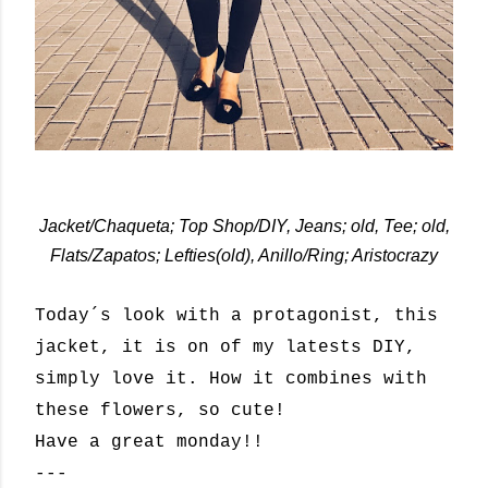
Jacket/Chaqueta; Top Shop/DIY, Jeans; old, Tee; old,
Flats/Zapatos; Lefties(old), Anillo/Ring; Aristocrazy
Today´s look with a protagonist, this
jacket, it is on of my latests DIY,
simply love it. How it combines with
these flowers, so cute!
Have a great monday!!
---