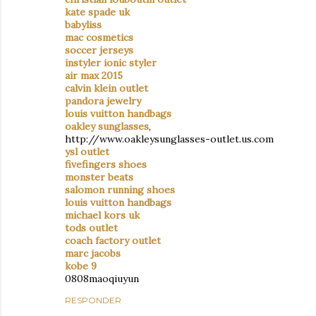
kate spade uk
babyliss
mac cosmetics
soccer jerseys
instyler ionic styler
air max 2015
calvin klein outlet
pandora jewelry
louis vuitton handbags
oakley sunglasses
,
http://www.oakleysunglasses-outlet.us.com
ysl outlet
fivefingers shoes
monster beats
salomon running shoes
louis vuitton handbags
michael kors uk
tods outlet
coach factory outlet
marc jacobs
kobe 9
0808maoqiuyun
RESPONDER