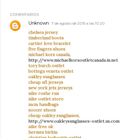
COMENTARIOS
Unknown
7 de agosto de 2015 a las 10:20
chelsea jersey
timberland boots
cartier love bracelet
five fingers shoes
michael kors canada
,
http://www.michaelkorsoutletcanada.in.net
tory burch outlet
bottega veneta outlet
oakley sunglasses
cheap nfl jerseys
new york jets jerseys
nike roshe run
nike outlet store
mcm handbags
soccer shoes
cheap oakley sunglasses
,
http://www.oakleysunglasses-outlet.us.com
nike free uk
hermes birkin
christian louboutin outlet