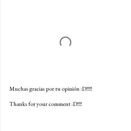
Muchas gracias por tu opinión :D!!!!!
P
Thanks for your comment :D!!!!
u
b
l
i