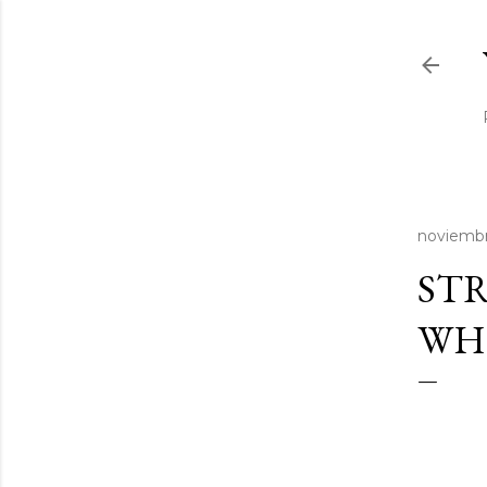
noviembr
STR
WHI