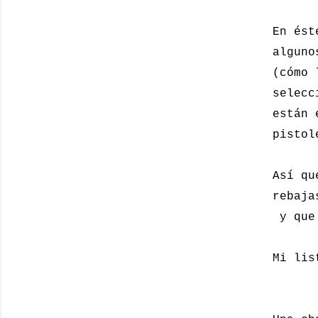
En ést
alguno
(cómo 
selecc
están 
pistol
Así qu
rebaja
y que 
Mi lis