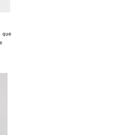
 que
e