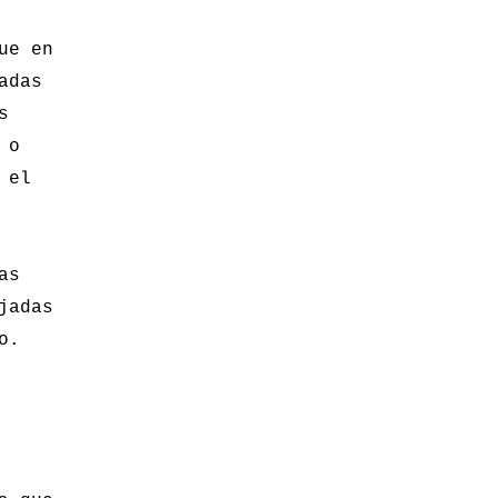
ue en
adas
s
 o
 el
as
jadas
o.