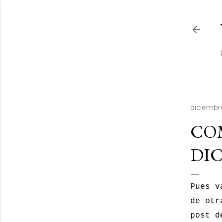
diciembr
COM
DIC
Pues v
de otr
post d