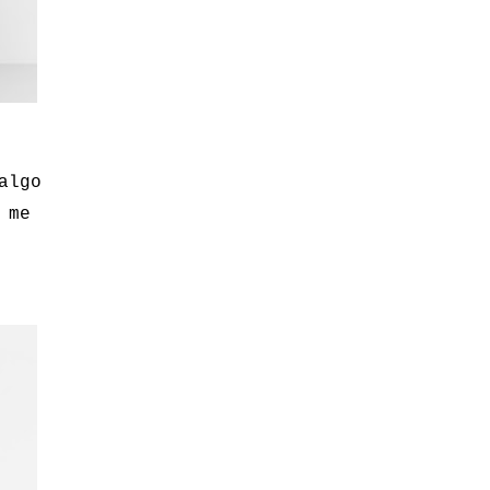
algo
 me