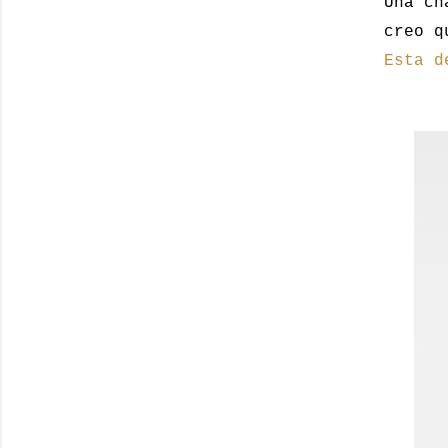
Una ch
creo q
Esta d