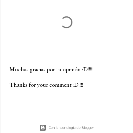
Muchas gracias por tu opinión :D!!!!!
P
Thanks for your comment :D!!!!
u
b
l
i
c
a
Con la tecnología de Blogger
r